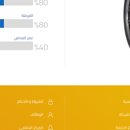
%
80
الفرملة
%
80
عمر المداس
%
40
يسية
الشروط و الأحكام
لشركة
الوظائف
ز الخدمة
المركز الإعلامي