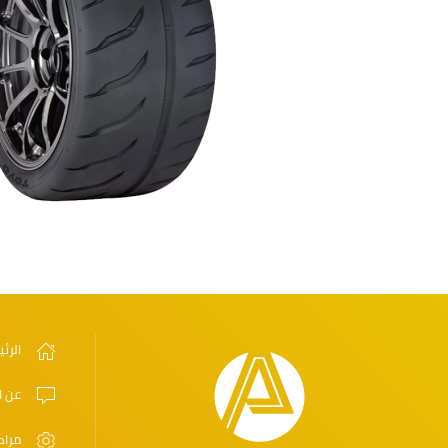
الرئ
عن ا
مراك