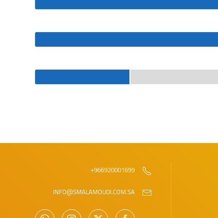
966920001699+
INFO@SMALAMOUDI.COM.SA